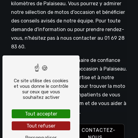
kilomètres de Palaiseau. Vous pourrez y admirer
notre sélection de motos d'occasion et bénéficier
des conseils avisés de notre équipe. Pour toute
demande d'information ou pour prendre rendez-
vous, n'hésitez pas à nous contacter au 01 69 28
83 60.
Chrono Bikes est votre partenaire de confiance
pour l'achat de votre moto d'occasion à Palaiseau.
Faites confiance à notre expertise et à notre
Ce site utilise des cookies
passion pour les deux-roues pour trouver la moto
et vous donne le contrôle
sur ceux que vous
de vos rêves. Nous sommes impatients de vous
souhaitez activer
accueillir dans notre showroom et de vous aider à
concrétiser votre projet moto.
Tout accepter
Tout refuser
EN SAVOIR
CONTACTEZ-
PLUS
NOUS
Personnaliser