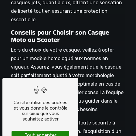
casques jets, quant à eux, offrent une sensation
de liberté tout en assurant une protection
essentielle.
Conseils pour Choisir son Casque
Moto ou Scooter
Lors du choix de votre casque, veillez à opter
pour un modèle homologué aux normes en
vigueur. Assurez-vous également que le casque
soit parfaitement ajusté à votre morphologie
pour garantir une protection optimale en cas de
choc. N'hésitez pas à demander conseil à l'équipe
de Chrono Bikes, qui saura vous guider dans le
Ce site utilise des cookies
et vous donne le contrôle
choix du casque adapté à vos besoins.
sur ceux que vous
souhaitez activer
En conclusion, pour rouler en toute sécurité à
moto ou en scooter à Dourdan, l'acquisition d'un
Tout accepter