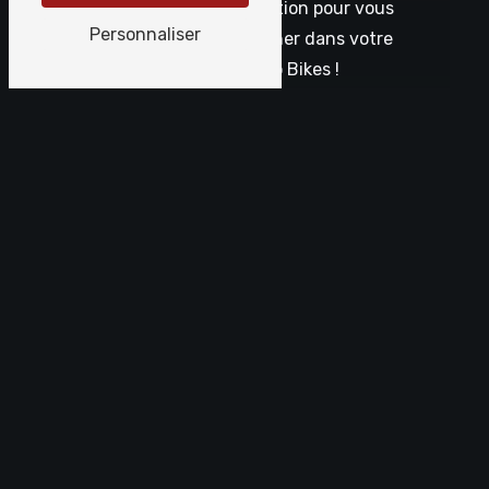
Nous sommes à votre disposition pour vous
Personnaliser
conseiller et vous accompagner dans votre
projet. À bientôt chez Chrono Bikes !
EN SAVOIR
CONTACTEZ-
PLUS
NOUS