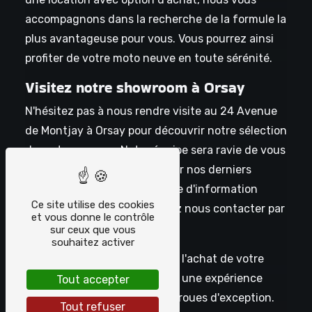
accompagnons dans la recherche de la formule la
plus avantageuse pour vous. Vous pourrez ainsi
profiter de votre moto neuve en toute sérénité.
Visitez notre showroom à Orsay
N'hésitez pas à nous rendre visite au 24 Avenue
de Montjay à Orsay pour découvrir notre sélection
de motos neuves. Notre équipe sera ravie de vous
accueillir et de vous présenter nos derniers
modèles. Pour toute demande d'information
Ce site utilise des cookies
complémentaire, vous pouvez nous contacter par
et vous donne le contrôle
téléphone au 01 69 28 83 60.
sur ceux que vous
souhaitez activer
Choisissez Chrono Bikes pour l'achat de votre
moto neuve à Saclay et vivez une expérience
Tout accepter
unique au guidon d'un deux-roues d'exception.
Tout refuser