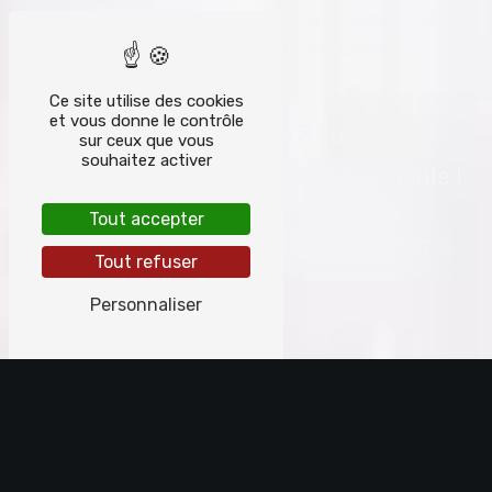
Motocycles
, nous simplifions votre quotidien avec
un large choix de motos & scooters neufs et
d'occasions révisées.
Ce site utilise des cookies
et vous donne le contrôle
Profitez du paiement en 3 ou 4 fois
sur ceux que vous
souhaitez activer
sans frais sur votre prochain véhicule !
Tout accepter
01 69 28 83 60
DEVIS GRATUIT
Tout refuser
Personnaliser