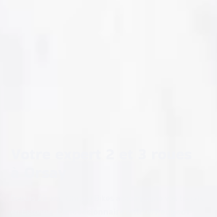
Votre expert 2 et 3 roues
à Orsay
Depuis 20 ans, Chrono Bikes accompagne vos trajets
en Essonne.
Concessionnaire officiel Peugeot